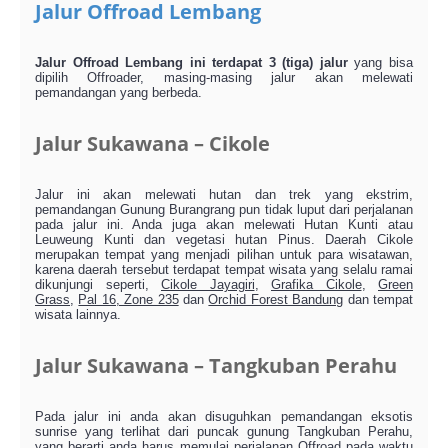
Jalur Offroad Lembang
Jalur Offroad Lembang ini terdapat 3 (tiga) jalur
yang bisa
dipilih Offroader, masing-masing jalur akan melewati
pemandangan yang berbeda.
Jalur Sukawana – Cikole
Jalur ini akan melewati hutan dan trek yang ekstrim,
pemandangan Gunung Burangrang pun tidak luput dari perjalanan
pada jalur ini. Anda juga akan melewati Hutan Kunti atau
Leuweung Kunti dan vegetasi hutan Pinus. Daerah Cikole
merupakan tempat yang menjadi pilihan untuk para wisatawan,
karena daerah tersebut terdapat tempat wisata yang selalu ramai
dikunjungi seperti,
Cikole Jayagiri
,
Grafika Cikole
,
Green
Grass
,
Pal 16, Zone 235
dan
Orchid Forest Bandung
dan tempat
wisata lainnya.
Jalur Sukawana – Tangkuban Perahu
Pada jalur ini anda akan disuguhkan pemandangan eksotis
sunrise yang terlihat dari puncak gunung Tangkuban Perahu,
yang berarti anda harus memulai perjalanan Offroad pada waktu