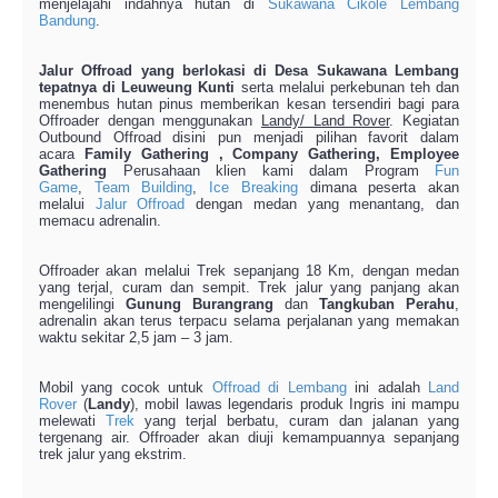
menjelajahi indahnya hutan di
Sukawana Cikole Lembang
Bandung
.
Jalur Offroad yang berlokasi di Desa Sukawana Lembang
tepatnya di Leuweung Kunti
serta melalui perkebunan teh dan
menembus hutan pinus memberikan kesan tersendiri bagi para
Offroader dengan menggunakan
Landy/ Land Rover
. Kegiatan
Outbound Offroad disini pun menjadi pilihan favorit dalam
acara
Family Gathering , Company Gathering, Employee
Gathering
Perusahaan klien kami dalam Program
Fun
Game
,
Team Building
,
Ice Breaking
dimana peserta akan
melalui
Jalur Offroad
dengan medan yang menantang, dan
memacu adrenalin.
Offroader akan melalui Trek sepanjang 18 Km, dengan medan
yang terjal, curam dan sempit. Trek jalur yang panjang akan
mengelilingi
Gunung Burangrang
dan
Tangkuban Perahu
,
adrenalin akan terus terpacu selama perjalanan yang memakan
waktu sekitar 2,5 jam – 3 jam.
Mobil yang cocok untuk
Offroad di Lembang
ini adalah
Land
Rover
(
Landy
), mobil lawas legendaris produk Ingris ini mampu
melewati
Trek
yang terjal berbatu, curam dan jalanan yang
tergenang air. Offroader akan diuji kemampuannya sepanjang
trek jalur yang ekstrim.