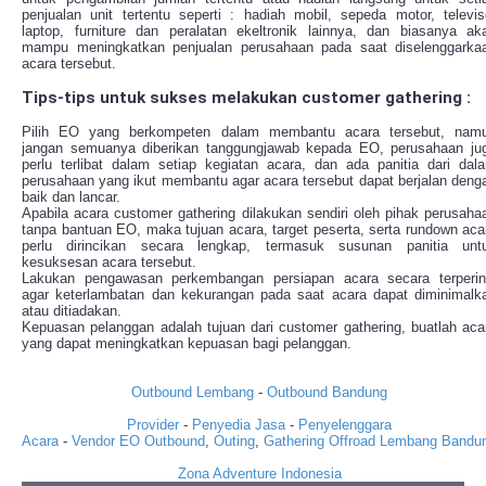
penjualan unit tertentu seperti : hadiah mobil, sepeda motor, televis
laptop, furniture dan peralatan ekeltronik lainnya, dan biasanya ak
mampu meningkatkan penjualan perusahaan pada saat diselenggarka
acara tersebut.
Tips-tips untuk sukses melakukan customer gathering :
Pilih EO yang berkompeten dalam membantu acara tersebut, nam
jangan semuanya diberikan tanggungjawab kepada EO, perusahaan ju
perlu terlibat dalam setiap kegiatan acara, dan ada panitia dari dal
perusahaan yang ikut membantu agar acara tersebut dapat berjalan deng
baik dan lancar.
Apabila acara customer gathering dilakukan sendiri oleh pihak perusaha
tanpa bantuan EO, maka tujuan acara, target peserta, serta rundown aca
perlu dirincikan secara lengkap, termasuk susunan panitia unt
kesuksesan acara tersebut.
Lakukan pengawasan perkembangan persiapan acara secara terperin
agar keterlambatan dan kekurangan pada saat acara dapat diminimalk
atau ditiadakan.
Kepuasan pelanggan adalah tujuan dari customer gathering, buatlah aca
yang dapat meningkatkan kepuasan bagi pelanggan.
Outbound Lembang
-
Outbound Bandung
Provider
-
Penyedia Jasa
-
Penyelenggara
Acara
-
Vendor
EO
Outbound
,
Outing
,
Gathering
Offroad
Lembang
Bandu
Zona Adventure Indonesia