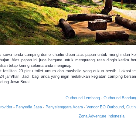
 sewa tenda camping dome charlie diberi alas papan untuk menghindari ko
jan. Alas papan ini juga berguna untuk mengurangi rasa dingin ketika ber
akan tetap kering selama anda menginap.
 fasilitas 20 pintu toilet umum dan musholla yang cukup bersih. Lokasi t
4 jam/hari. Jadi, bagi anda yang ingin melakukan kegiatan camping bersa
ndung Jawa Barat.
Outbound Lembang
-
Outbound Bandun
rovider
-
Penyedia Jasa
-
Penyelenggara Acara
-
Vendor
EO
Outbound
,
Outin
Zona Adventure Indonesia
.