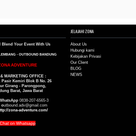
JELAJAHI ZONA
d Blend Your Event
With Us
About Us
Hubungi kami
LEMBANG
-
OUTBOUND BANDUNG
Kebijakan Privasi
Our Client
ZONA ADVENTURE
BLOG
NEWS
 & MARKETING OFFICE :
Pasir Kemiri Blok B No. 26
ur Girang - Parongpong,
dung Barat, Jawa Barat
WhatsApp
0838-207-6565-3
 o
utbound.adv@gmail.com
ttp://zona-adventure.com/
Chat on Whatsapp