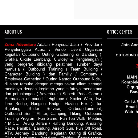
ABOUT US
OFFICE CENTER
Zona Adventure
Adalah
Penyedia Jasa
/
Provider
/
Join An
Penyelenggara Acara
/
Vendor
Event Organizer
kegiatan
Outbound
Outing
Gathering di Bandung
(
OUTBOUND 
Grafika Cikole Lembang
,
Ciwidey
&
Pengalengan
)
yang bergerak dibidang pelatihan sumber daya
manusia /
Outbound Training
(
Team Building
/
Character Building
) dan
Familiy
/
Company
/
MAIN
Employee Gathering
/
Outing Kantor
,
Outbound Kids
,
Komplek 
di alam terbuka dengan menggunakan allam sebagai
Cigug
medianya dengan kegiatan yang sifatnya menantang
Ban
dan petualangan (
Adventure
) Seperti Pada
Game
/
Permainan outbound
:
Highrope
(
Spider Web
,
Two
Call &
Line Bridge
,
Hanging Bridge
,
Flaying Fox
),
Ice
Email
Breaking
,
Butler Service
,
Outboundtainment
,
Web
h
Outbound Semi Militer
,
Camping
,
Hiking
,
Outbound
Training
Program
,
Fun Game
,
Fun Tea Walk
,
Meeting
/
MICE
,
Arung Jeram
/
Rafting Bandung
,
Amazing
Race
,
Paintball Bandung
, Airsoft Gun,
Fun Off Road
,
ATV
,
Archery Bandung
. Kegiatan
Outing
di
Grafika
,