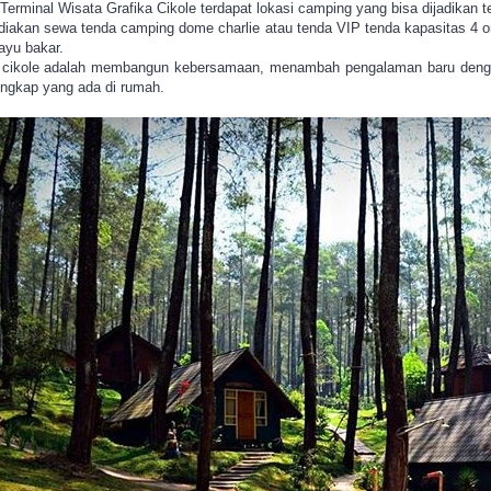
 Terminal Wisata Grafika Cikole terdapat lokasi camping yang bisa dijadika
iakan sewa tenda camping dome charlie atau tenda VIP tenda kapasitas 4 or
ayu bakar.
 cikole adalah membangun kebersamaan, menambah pengalaman baru dengan
lengkap yang ada di rumah.