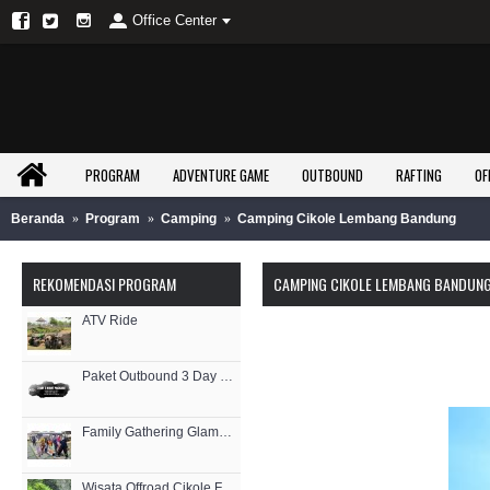
Office Center
PROGRAM
ADVENTURE GAME
OUTBOUND
RAFTING
OF
Beranda
Program
Camping
Camping Cikole Lembang Bandung
REKOMENDASI PROGRAM
CAMPING CIKOLE LEMBANG BANDUN
ATV Ride
Paket Outbound 3 Day 2 Night (3D2N)
Family Gathering Glamping Lembang EO Outbound Lembang Bandung
Wisata Offroad Cikole Full Service Wisata Offroad Gunung Putri Lembang