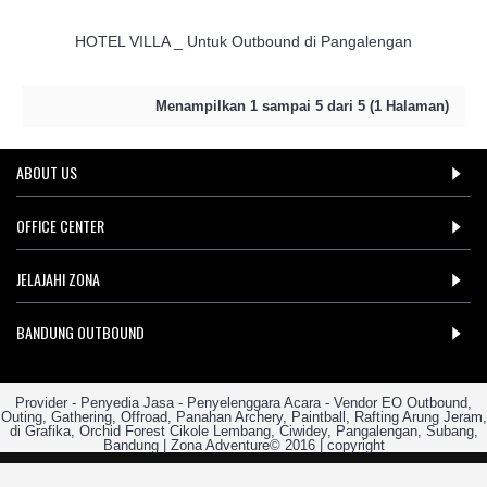
HOTEL VILLA _ Untuk Outbound di Pangalengan
Menampilkan 1 sampai 5 dari 5 (1 Halaman)
ABOUT US
OFFICE CENTER
JELAJAHI ZONA
BANDUNG OUTBOUND
Provider - Penyedia Jasa - Penyelenggara Acara - Vendor EO Outbound,
Outing, Gathering, Offroad, Panahan Archery, Paintball, Rafting Arung Jeram,
di Grafika, Orchid Forest Cikole Lembang, Ciwidey, Pangalengan, Subang,
Bandung | Zona Adventure© 2016 | copyright