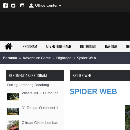
Office Center
PROGRAM
ADVENTURE GAME
OUTBOUND
RAFTING
OF
Beranda
Adventure Game
Highrope
Spider Web
REKOMENDASI PROGRAM
SPIDER WEB
Outing Lembang Bandung
SPIDER WEB
Wisata MICE Outbound Grafika Cikole
31 Tempat Outbound di Bandung Paling Populer
Offroad Cikole Lembang Bandung Paket Outing Perusahaan