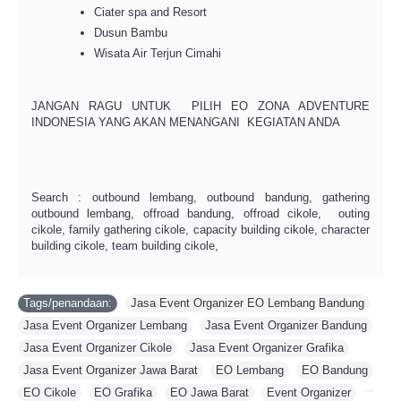
Ciater spa and Resort
Dusun Bambu
Wisata Air Terjun Cimahi
JANGAN RAGU UNTUK PILIH EO ZONA ADVENTURE
INDONESIA YANG AKAN MENANGANI KEGIATAN ANDA
Search : outbound lembang, outbound bandung, gathering
outbound lembang, offroad bandung, offroad cikole, outing
cikole, family gathering cikole, capacity building cikole, character
building cikole, team building cikole,
Tags/penandaan:
Jasa Event Organizer EO Lembang Bandung
,
Jasa Event Organizer Lembang
,
Jasa Event Organizer Bandung
,
Jasa Event Organizer Cikole
,
Jasa Event Organizer Grafika
,
Jasa Event Organizer Jawa Barat
,
EO Lembang
,
EO Bandung
,
EO Cikole
,
EO Grafika
,
EO Jawa Barat
,
Event Organizer
,