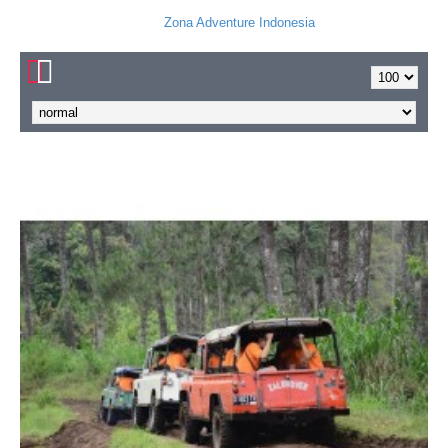
Zona Adventure Indonesia