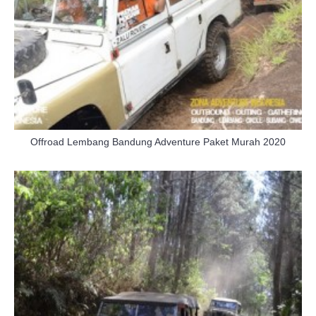
Offroad Lembang Bandung Adventure Paket Murah 2020