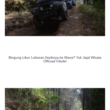
Bingung Libur Lebaran Asyiknya ke Mana? Yuk Jajal Wisata
Offroad Cikole!