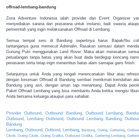
offroad-lembang-bandung
Zona Adventure Indonesia ialah provider dan Event Organizer ya
menyediakan sarana dan prasarana untuk instansi, baik swasta ataup
pemerintah yang ingin melaksanakan Offroad di Lembang.
Semua tempat seru di Bandung sepertinya harus Bapak/Ibu co
tantanganya guna memecut Adrenalin. Rasakan sensasi dalam menda
Gunung Putri menggunakan Land Rover. Maka akan merasakan sensa
petualangan tanpa batas yang akan buat dada berdegup kencang nam
penasaran serta tetap ingin menembus batas alam samapai garis finish.
Selanjutnya untuk Anda yang tengah merencanakan libur atau refresi
dengan keseruan Offroad di Bandung sembari menikmati keindahan al
Bandung yang asri, dengan aman tapi menantang. Dapat Anda perol
Paket Offroad Lembang yang bisa membantu Anda ketika mengisi libur
Anda bersama keluarga ataupun para sahabat.
Provider Outbound
Outbound Bandung
Outbound Lembang
Bandu
,
,
,
Outbound
Lembang Outbound
Outbound Lembang Bandung
Outbou
,
,
,
Bandung
Lembang
Outbound
Outbond
Lembang
,
,
,
,
Bandung
,
Outing
,
Gathering
,
Outbou
Cikole
,
Outing Cikole
,
Outing Grafika
,
Outbound Grafika
,
Gathering Lembang
,
Gatheri