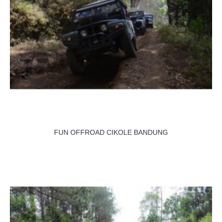
FUN OFFROAD CIKOLE BANDUNG