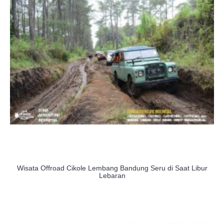
Wisata Offroad Cikole Lembang Bandung Seru di Saat Libur
Lebaran