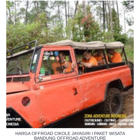
HARGA OFFROAD CIKOLE JAYAGIRI l PAKET WISATA
BANDUNG OFFROAD ADVENTURE