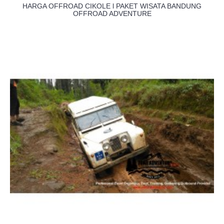
HARGA OFFROAD CIKOLE l PAKET WISATA BANDUNG
OFFROAD ADVENTURE