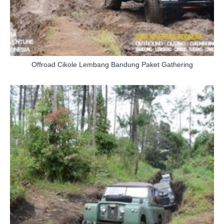
Offroad Cikole Lembang Bandung Paket Gathering