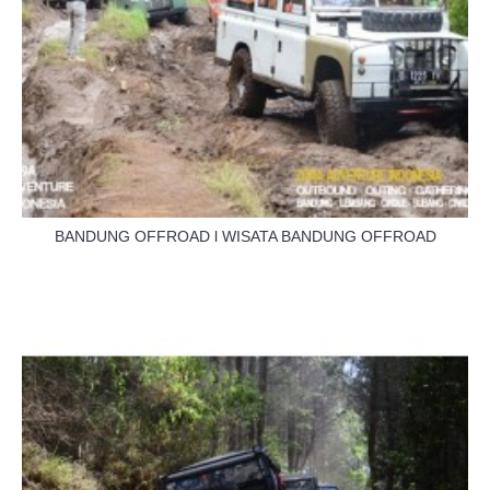
BANDUNG OFFROAD l WISATA BANDUNG OFFROAD