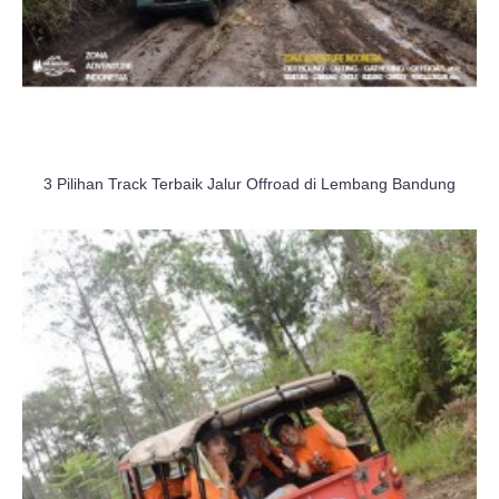
3 Pilihan Track Terbaik Jalur Offroad di Lembang Bandung