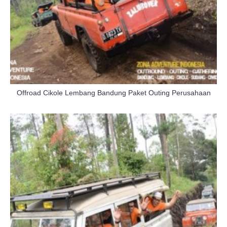
Offroad Cikole Lembang Bandung Paket Outing Perusahaan