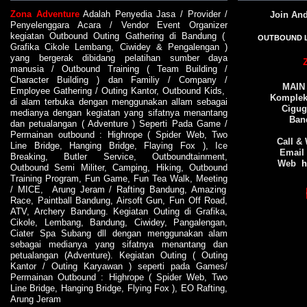
Zona Adventure
Adalah
Penyedia Jasa
/
Provider
/
Join An
Penyelenggara Acara
/
Vendor
Event Organizer
kegiatan
Outbound
Outing
Gathering di Bandung
(
OUTBOUND 
Grafika Cikole Lembang
,
Ciwidey
&
Pengalengan
)
yang bergerak dibidang pelatihan sumber daya
manusia /
Outbound Training
(
Team Building
/
Character Building
) dan
Familiy
/
Company
/
MAIN
Employee Gathering
/
Outing Kantor
,
Outbound Kids
,
Komplek 
di alam terbuka dengan menggunakan allam sebagai
Cigug
medianya dengan kegiatan yang sifatnya menantang
Ban
dan petualangan (
Adventure
) Seperti Pada
Game
/
Permainan outbound
:
Highrope
(
Spider Web
,
Two
Call &
Line Bridge
,
Hanging Bridge
,
Flaying Fox
),
Ice
Email
Breaking
,
Butler Service
,
Outboundtainment
,
Web
h
Outbound Semi Militer
,
Camping
,
Hiking
,
Outbound
Training
Program
,
Fun Game
,
Fun Tea Walk
,
Meeting
/
MICE
,
Arung Jeram
/
Rafting Bandung
,
Amazing
Race
,
Paintball Bandung
, Airsoft Gun,
Fun Off Road
,
ATV
,
Archery Bandung
. Kegiatan
Outing
di
Grafika
,
Cikole
,
Lembang
,
Bandung
,
Ciwidey
, Pangalengan,
Ciater Spa Subang dll dengan menggunakan alam
sebagai medianya yang sifatnya menantang dan
petualangan (
Adventure
). Kegiatan
Outing
(
Outing
Kantor
/
Outing Karyawan
) seperti pada
Games
/
Permainan Outbound
:
Highrope
(
Spider Web
,
Two
Line Bridge
,
Hanging Bridge
,
Flying Fox
),
EO
Rafting
,
Arung Jeram