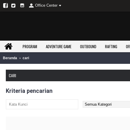
Office Center
PROGRAM
ADVENTURE GAME
OUTBOUND
RAFTING
OF
Beranda
cari
CARI
Kriteria pencarian