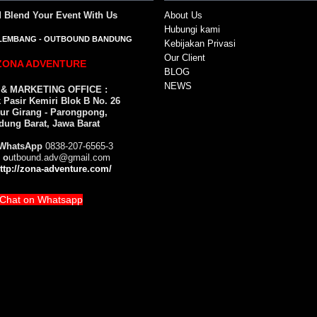
d Blend Your Event
With Us
About Us
Hubungi kami
LEMBANG
-
OUTBOUND BANDUNG
Kebijakan Privasi
Our Client
ZONA ADVENTURE
BLOG
NEWS
 & MARKETING OFFICE :
Pasir Kemiri Blok B No. 26
ur Girang - Parongpong,
dung Barat, Jawa Barat
WhatsApp
0838-207-6565-3
 o
utbound.adv@gmail.com
ttp://zona-adventure.com/
Chat on Whatsapp