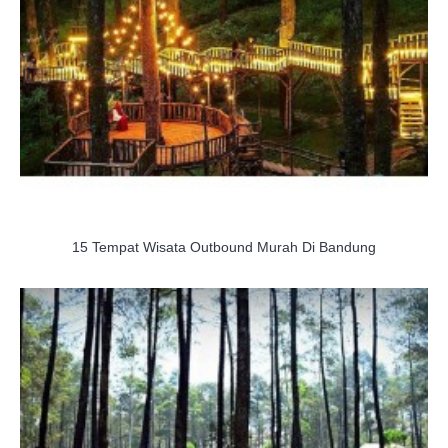
15 Tempat Wisata Outbound Murah Di Bandung