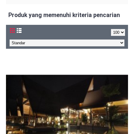
Produk yang memenuhi kriteria pencarian