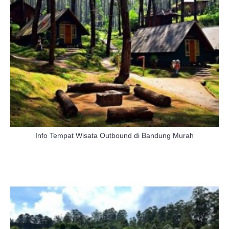
Info Tempat Wisata Outbound di Bandung Murah