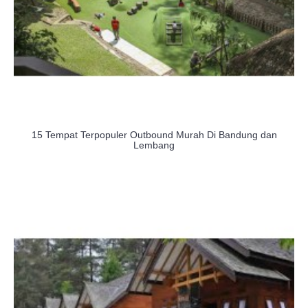
15 Tempat Terpopuler Outbound Murah Di Bandung dan
Lembang