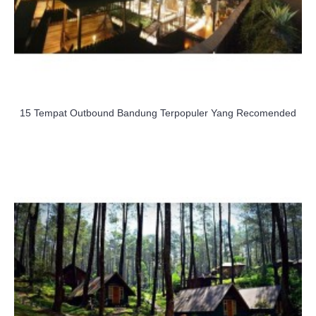
15 Tempat Outbound Bandung Terpopuler Yang Recomended