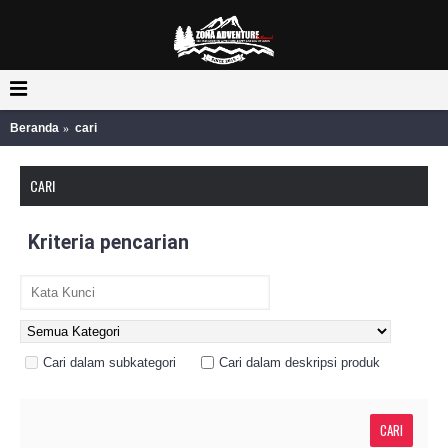
Beranda
cari
CARI
Kriteria pencarian
Cari dalam subkategori
Cari dalam deskripsi produk