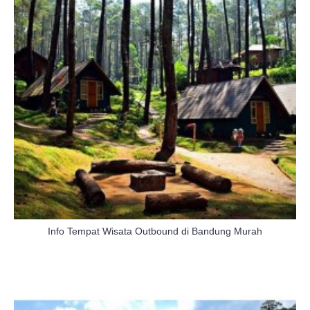
Info Tempat Wisata Outbound di Bandung Murah