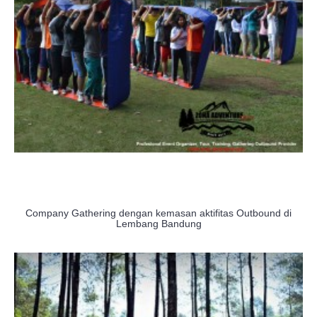
Company Gathering dengan kemasan aktifitas Outbound di
Lembang Bandung