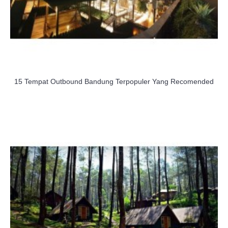
15 Tempat Outbound Bandung Terpopuler Yang Recomended